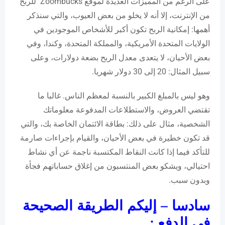
على الرغم من المميزات العديدة لموقع Zoombucks للربح
من الإنترنت، إلا أنه لا يخلو من بعض العيوب، والتي سنذكر
أهمها: إمكانية الربح تكون أكبر للأشخاص الموجودين في
الولايات المتحدة الأمريكية، والمملكة المتحدة، وكندا، وفي
بعض الأحيان، لا يتعدى معدل الربح بضعة دولارات، وعلى
سبيل المثال: 20 إلى 30 دولار شهريا.
وهو ليس بالمبلغ الكبير بالنسبة لمعظم الناس. غالبا ما
تقتضي العروض، والاستطلاعات المدفوعة معلوماتك
الشخصية، مثال على ذلك: بطاقة الائتمان الخاصة بك، والتي
قد تكون خطيرة في بعض الأحيان، والقيام بإجراءات صارمة
للتأكد فيما إذا كانت النقاط المكتسبة ناجمة عن أي نشاط
احتيالي، ويشكو بعض المنتسبون من إغلاق حساباتهم فجأة
وبدون سبب.
سادسا – إليكم الطريقة الصحيحة
في الدفع :