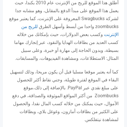
أطلق هذا الموقع للربح من الإنترنت عام 2010 بكندا، حيث
يعمل هذا الموقع على مبدأ الدفع بالمقابل، وهو مشابه جدا
لشركة Swagbucks المعروفة على الإنترنت، كما يعتبر موقع
zoombucks واحدا من أبسط وأسهل الطرق
للربح من
الإنترنت
وكسب بعض الدولارات، حيث بإمكانك من خلاله
كسب العديد من بطاقات الهدايا والنقود، عبر إنجازك مهاما
بسيطة، وبدون الحاجة إلى مهارة أو خبرة، وعلى سبيل
المثال: الاستطلاعات، ومشاهدة الفيديوهات، والمسابقات.
كما أنه يعتبر موقعا مسليا قبل أن يكون مربحا، وذلك لتسهيل
البقاء في الموقع لفترة طويلة، وجني نقاط أكثر للحصول
على مبلغ نقدي عبر PayPal. بالإضافة إلى ذلك،موقع
Zoombucks من أكثر المواقع الموثوقة والصداقة، في دفع
الأموال، حيث يمكنك من خلاله كسب المال نقدا، والحصول
على الكثير من بطاقات أمازون، وغوغل بلاي، وبطاقات
لمشاهدة نيتفلكس.