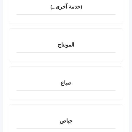
(خدمة آخرى...)
المونتاج
صباغ
جباص