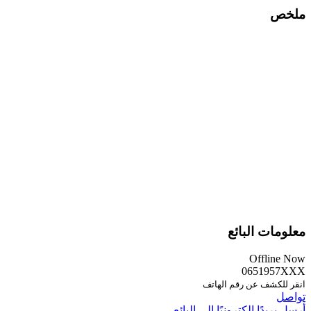
ملخص
معلومات البائع
Offline Now
0651957XXX
انقر للكشف عن رقم الهاتف
تواصل
أرسل بريدًا إلكترونيًا إلى البائع