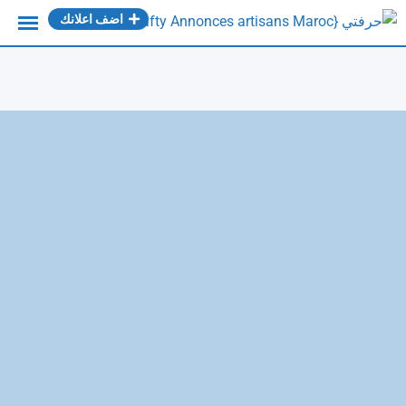
Ski
اضف اعلانك
t
conten