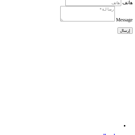
هاتف
Message
إرسال