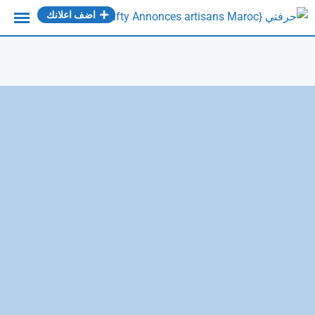
Ski
اضف اعلانك
t
conten