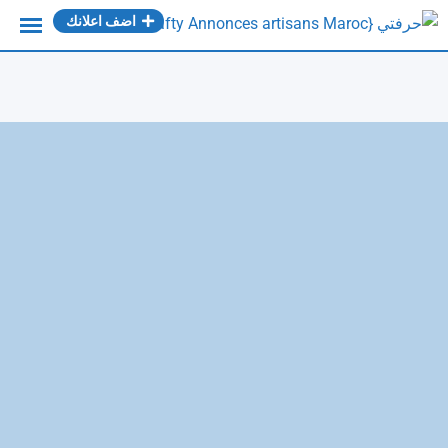
Ski
اضف اعلانك
t
conten