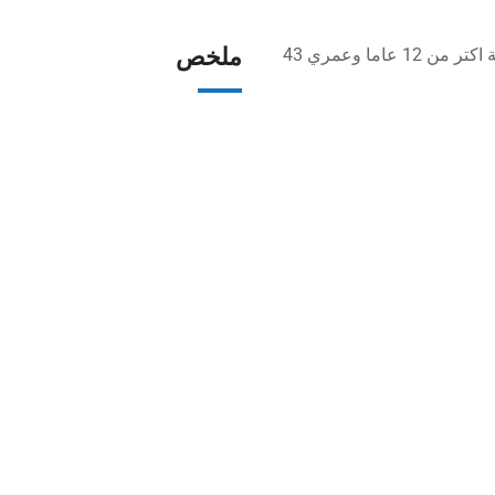
ملخص
اسمي حسن _حارس وجردني ?? أعمل في هده المهنة اكتر من 12 عاما وعمري 43