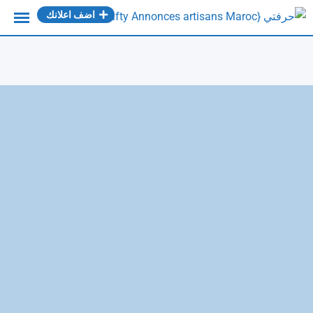
Ski
اضف اعلانك
t
conten