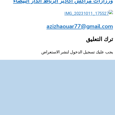
ورزازات مراكش أكادير الرباط الدار البيضاء
azizhaouar77@gmail.com
ترك التعليق
يجب عليك تسجيل الدخول لنشر الاستعراض