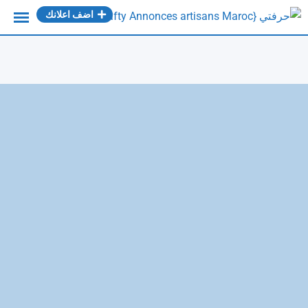
Ski
اضف اعلانك
t
conten