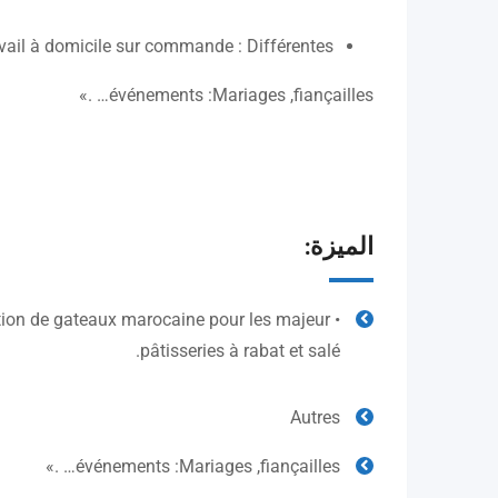
vail à domicile sur commande : Différentes
événements :Mariages ,fiançailles… .»
الميزة:
ation de gateaux marocaine pour les majeur
pâtisseries à rabat et salé.
Autres
événements :Mariages ,fiançailles… .»