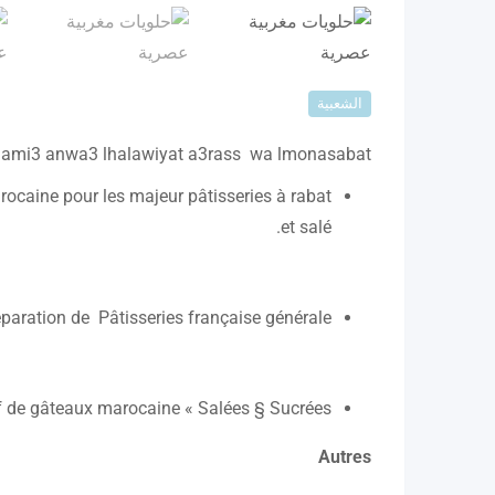
الشعبية
jami3 anwa3 lhalawiyat a3rass wa lmonasabat
ocaine pour les majeur pâtisseries à rabat
et salé.
paration de Pâtisseries française générale.
 de gâteaux marocaine « Salées § Sucrées »
Autres