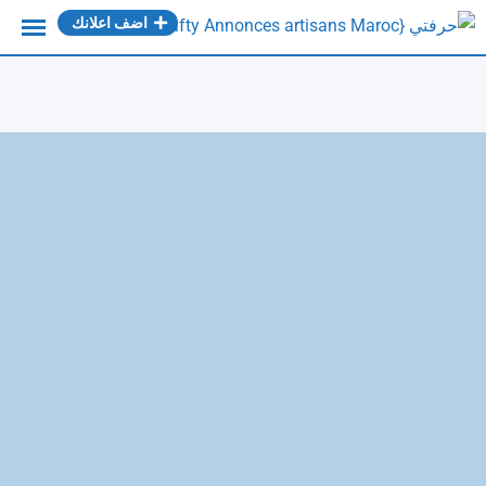
Ski
اضف اعلانك
t
conten