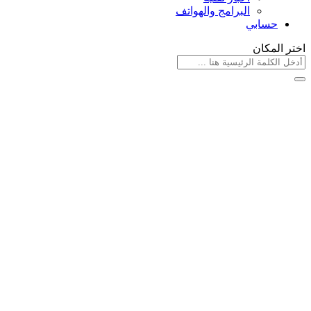
البرامج والهواتف
حسابي
اختر المكان