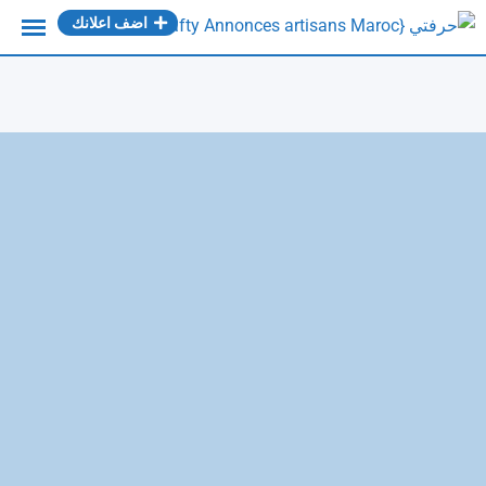
Ski
اضف اعلانك
t
conten