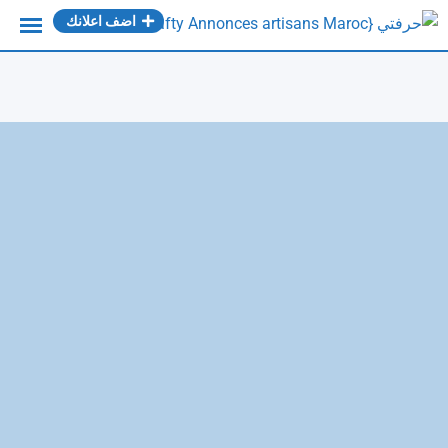
Ski
اضف اعلانك
t
conten