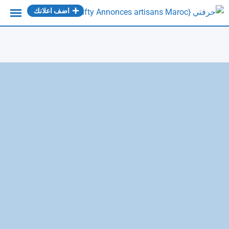
Ski
اضف اعلانك
t
conten