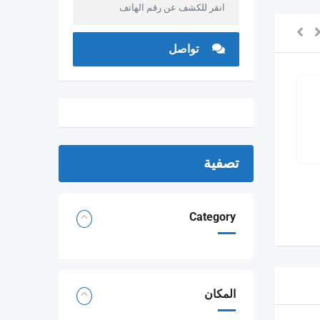
انقر للكشف عن رقم الهاتف
تواصل
ابحث عن عمل ( سائق او
حارس ) حاصل على شهادة
تصفية
بكالوريا و ديبلوم (industriel
automobile)
Category
المكان