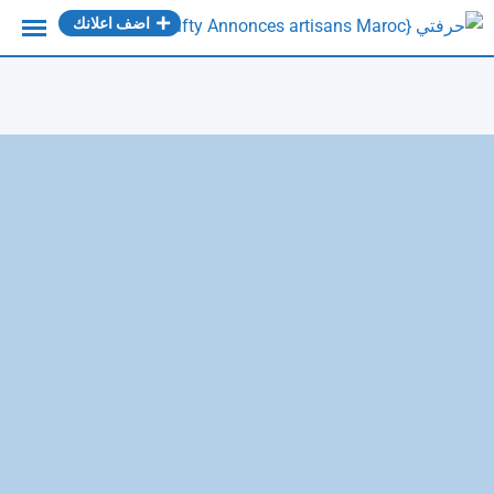
Ski
اضف اعلانك
t
conten