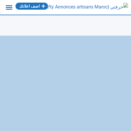
Ski
اضف اعلانك
t
conten