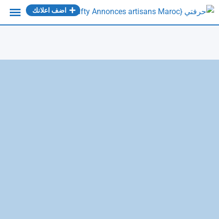
Ski
اضف اعلانك
t
conten