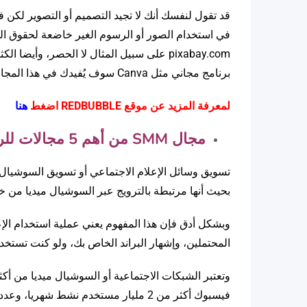
قد تقول لنفسك أنك لا تجيد التصميم أو التصوير لكن ف
في استخدام الصور أو الرسوم الغير خاضعة لحقوق الط
pixabay.com على سبيل المثال لا الحصر، وأ
برنامج مجاني مثل Canva سوف يُفيدك في هذا المجال ولن تحتاج لإمكانات خُرافية كما قد تفكر الآن.
لمعرفة المزيد عن موقع REDBUBBLE اضغط
هنا
مجال
SMM
من أهم 5 مجالات للربح من الإنترنت:
بحيث أنها مرتبطة بالترويج عبر السوشيال ميديا من خلال الإعلانات م
المحتملين، وإشهار البراند الخاص بك، ولو كنت تستخد
وتعتبر الشبكات الاجتماعية أو السوشيال ميديا من أ