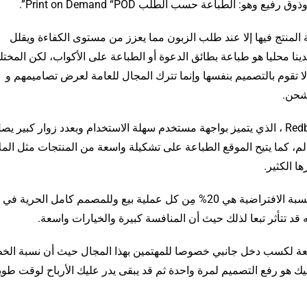
: الطباعة حسب الطلب Print on Demand “POD”.
لمنتج فيها إلا عند طلب الزبون مما يعزز من مستوى الكفاءة ويقلل
نا محليا هو طباعة بطائق الدعوة أو الطباعة على الأكواب، لكن المخت
 تقوم بالتصميم بنفسها وإنما تترك المجال للعامة لعرض تصاميمهم و
لشحن.
وأحد أشهر المواقع وأسهلها في هذا المجال هو Redbubble ، الذي يتميز بواجهة مستخدم سهلة الاستخدام وبعدد زوار كبير ي
 دول العالم، كما يتيح الموقع الطباعة على تشكيلة واسعة من المنتجات مثل ال
ا الكثير.
ويتيح الموقع للفنان تحديد نسبته من الربح حيث أن النسبة الافتراضية هي 20% مِن كل عملية بيع وللمصمم كامل الحرية في
ته قد تتأثر تبعا لذلك حيث أن المنافسة كبيرة والخيارات واسعة.
ة لكسب دخل جانبي خصوصا للمهتمين بهذا المجال حيث أن نسبة الخ
يك هو رفع التصميم لمرة واحدة ثم قد يبقى يدر عليك الأرباح لوقت طو