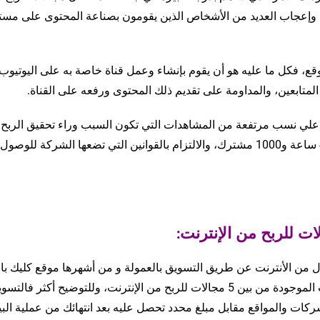
تيوب تفضيل وإعجاب العديد من الأشخاص الذين يقومون بصناعة المحتوى على مس
، فكل ما عليه هو أن يقوم بإنشاء وعمل قناة خاصة به على اليوتيوب،
المتابعين، والمداومة على تقديم ذلك المحتوى ورفعه على القناة.
ل علي نسب مرتفعة من المشاهدات التي تكون السبب وراء تحقيق الربح،
إضافة إلى تحقيق شروط اليوتيوب المتمثلة في 4000 ساعة و1000 مشترك، والالتزام بالقوانين التي تضعها الشركة للو
مال من الأنترنت عن طريق التسويق بالعمولة و من أشهرها موقع كليك با
ClickBank ، فالتسويق بالعمولة هو من أهم المجالات الموجودة من بين 5 مجالات للربح من الإنترنت، وللتوضيح أكثر فال
ركات والمواقع مقابل مبلغ محدد تحصل عليه بعد انتهائك من عملية البي