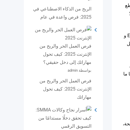
طع
الربح من الذكاء الاصطناعي في
ا
2025: فرص واعدة في عام
وفي العديد من المدونات المالية الشخصية، سترى الكثير من إعلانات التسويق بالعمولة المختلفة لأشياء مثل ING و Everbank و
ل
فرص العمل الحر والربح من
الإنترنت 2025: كيف تحول
مهاراتك إلى دخل حقيقي؟
بواسطة admin
 ما
فرص العمل الحر والربح من
الإنترنت 2025: كيف تحول
مهاراتك
حة،