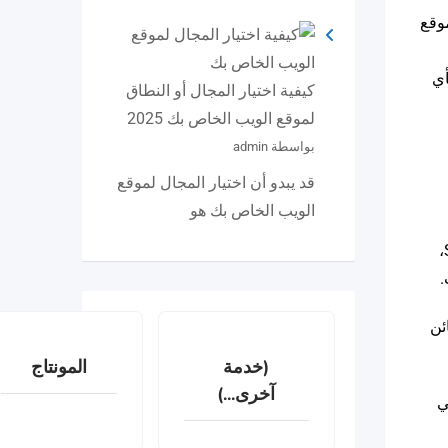
موقع
أي
كيفية اختيار المجال أو النطاق
لموقع الويب الخاص بك 2025
بواسطة admin
قد يبدو أن اختيار المجال لموقع
الويب الخاص بك هو
تسويق وسائل الإعلام الاجتماعي أو تسويق السوشيال ميديا، وهنالك تشابه فيما بينها وبين SEM (Search Engine Marketing)،
ين أو الزبائن
(خدمة
المونتاج
آخرى...)
ي