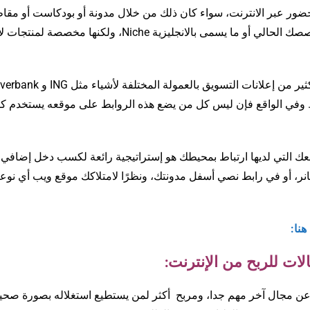
لحضور عبر الانترنت، سواء كان ذلك من خلال مدونة أو بودكاست أو مقا
فيديو أو أيا كان – وتكون روابط التسويق مرتبطة بتخصصك الحالي أو ما يسمى بالانجليزية Niche، ولكنها مخصصة لمنتجات ل
ة الأخرى. وفي الواقع فإن ليس كل من يضع هذه الروابط على موقعه يستخدم ك
ك التي لديها ارتباط بمحيطك هو إستراتيجية رائعة لكسب دخل إضافي.
نر، أو في رابط نصي أسفل مدونتك، ونظرًا لامتلاكك موقع ويب أي نوعا
هنا:
ث عن مجال آخر مهم جدا، ومربح أكثر لمن يستطيع استغلاله بصورة صحي