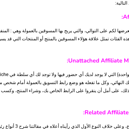
:
Af
العمولة إلى 3 فئات مهمة سنعرضها لكم على التوالي، والتي يربح بها المسوقين بالعمولة وهي : ال
Unattac، المتصل Related، المساهم Involved. هذه الفئات تمثل علاقة هؤلاء المسوقين بالمنتج أو المنتجات التي قد
:
Unattached Affiliate 
هذا النوع يعكس حملات تسويق PPC (الدفع بالنقرة الواحدة) التي لا يوجد لديك أي حضور فيها و
هلك النهائي، وكل ما تفعله هو وضع رابط التسويق بالعمولة أمام شخص ما
Facebo، وما إلى ذلك، على أمل أن ينقروا على الرابط الخاص بك، وشراء المنتج، وكسب
:
Related Affiliat
التسويق بالعمولة المتصل، هكذا يمكن تسمية هذا النوع، وعلى خلاف النوع الأول الذي