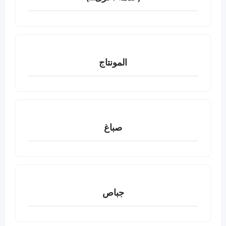
المونتاج
صباغ
جباص