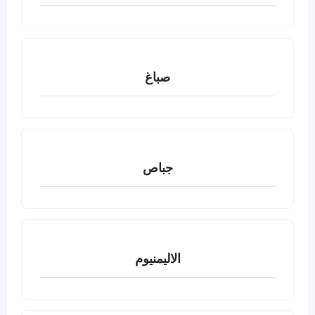
صباغ
جباص
الاليمنيوم