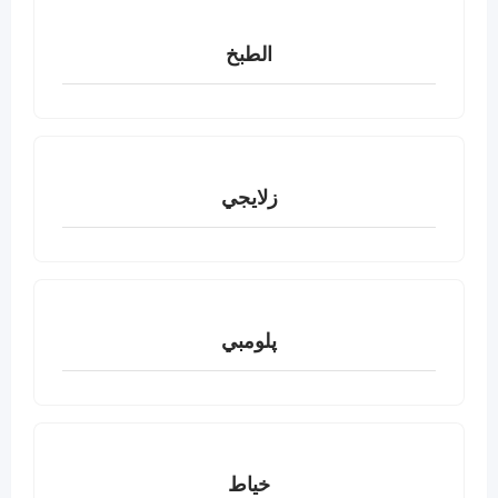
الطبخ
زلايجي
پلومبي
خياط