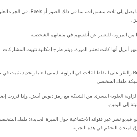
اعلنت أنها تتيح للمستخدمين تثبيت ما يصل إلى ثلاث منشورات، بما في ذلك الصور أو Reels، ف
ا.
ًا من المرونة للتعبير عن أنفسهم في ملفاتهم الشخصية.
ر أبريل أنها كانت تختبر الميزة. ويتم طرح إمكانية تثبيت المشاركات
ويمكنك تثبيت منشور بالانتقال إلى صورة معينة أو Reel والنقر على النقاط الثلاث في الزاوية اليمنى العليا وتحديد تثبيت
 شبكة ملفك الشخصي.
زاوية العلوية اليسرى من الشبكة مع رمز دبوس أبيض. وإذا قررت إضا
يديو نشر عبر قنواته الاجتماعية حول الميزة الجديدة: ملفك الشخصي
 لمنحك التحكم في هذه التجربة.