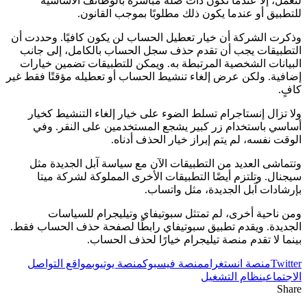
لتعمل، إلا عندما تكون ذات صلة مباشرة بالوظائف الأساسية
للتطبيق أو عندما يكون ذلك مطلوبًا بموجب القانون.
وذكرت الشركة أن خيار تعطيل الحساب لن يكون كافيًا. وحددت أن
التطبيقات يجب أن تقدم حذف سجل الحساب بالكامل، إلى جانب
البيانات الشخصية المرتبطة به. ويمكن للتطبيقات تضمين خيارات
إضافية. ولكن عرض إلغاء تنشيط الحساب أو تعطيله مؤقتًا فقط غير
كافٍ.
ولا تزال إنستاجرام تسلط الضوء على خيار إلغاء التنشيط كخيار
أساسي باستخدام زر كبير يشجع المستخدمين على النقر. وفي
الوقت نفسه، لم يتم إبراز خيار الحذف أدناه.
وتتماشى العديد من التطبيقات الآن مع سياسة آبل الجديدة مثل
سيجنال. وتلتزم أيضًا التطبيقات الأخرى المملوكة لشركة ميتا
بإرشادات آبل الجديدة، مثل واتساب.
ومن ناحية أخرى، لم تمتثل سبوتيفاي وتيليجرام للسياسات
الجديدة. ويقدم تطبيق سبوتيفاي رابطًا لصفحة حذف الحساب فقط.
بينما لا تقدم منصة تيليجرام خيارًا لحذف الحساب.
Twitter
منصة انستغرام
منصة فيسبوك
منصة يوتيوب
مواقع التواصل
الاجتماعي
نظام التشغيل
Share