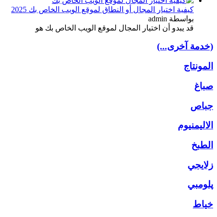
كيفية اختيار المجال أو النطاق لموقع الويب الخاص بك 2025
بواسطة admin
قد يبدو أن اختيار المجال لموقع الويب الخاص بك هو
(خدمة آخرى...)
المونتاج
صباغ
جباص
الاليمنيوم
الطبخ
زلايجي
پلومبي
خياط