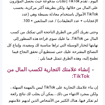
اليوم ، تقدم TikTok إعلانات مدفوعة حيث يحصل المؤثرون
على المال من خلالها، ولكن بطريقة أكثر مركزية، يحسب
TikTok الأموال باستخدام معادلة بسيطة وهي (عدد
الإعجابات + عدد التعليقات) / عدد المتابعين × 100.
وحتى نقربك أكثر من الطرق الناجحة التي تمكنك من كسب
المال من TikTok، ما عليك سوى قراءة هذه السطور إلى
نهايتها لتختار الوسيلة التي تراها مناسبة لك ومفيدة، وإتباع كل
النصائح المقترحة عليك حتى تستطيع أن تحقق النجاح فيما
تطمح إليه، وهذه الطرق تتمثل فيما يلي :
إنشاء علامتك التجارية لكسب المال من
:
TikTok
إن بناء علامتك التجارية على TikTok ليس بالمهمة السهلة ،
ولكن بمجرد الانتهاء من ذلك ، يمكن أن يجلب لك نتائج رائعة
لم تفكر فيها، هناك الكثير من الأشخاص الذين لديهم علامتهم