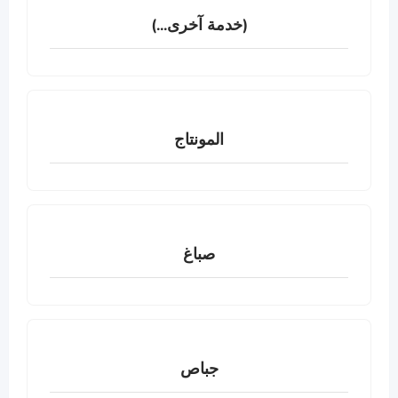
(خدمة آخرى...)
المونتاج
صباغ
جباص