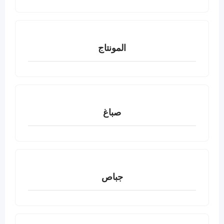
المونتاج
صباغ
جباص