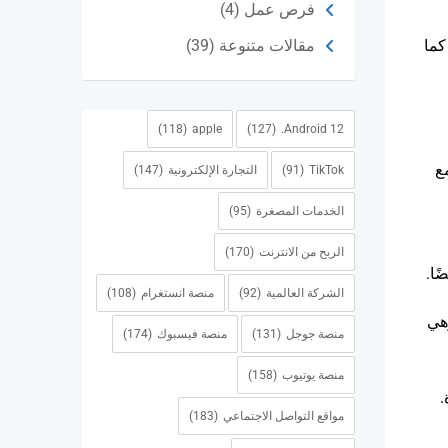
فرص عمل
(4)
كما
مقالات متنوعة
(39)
(118)
apple
(127)
Android 12.
لم تصل بعد إلى هذا الرقم بعد عام 2017. ومع
TikTok
(91)
التجارة الإلكترونية
(147)
الخدمات المصغرة
(95)
الربح من الانترنت
(170)
ًا.
الشركة العالمية
(92)
منصة انستغرام
(108)
وهي
منصة جوجل
(131)
منصة فيسبوك
(174)
منصة يوتيوب
(158)
.
مواقع التواصل الاجتماعي
(183)