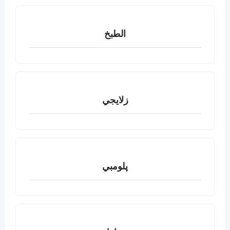
الطبخ
زلايجي
پلومبي