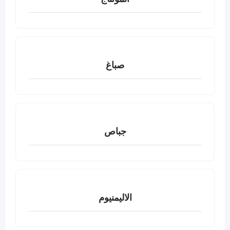
صباغ
جباص
الاليمنيوم