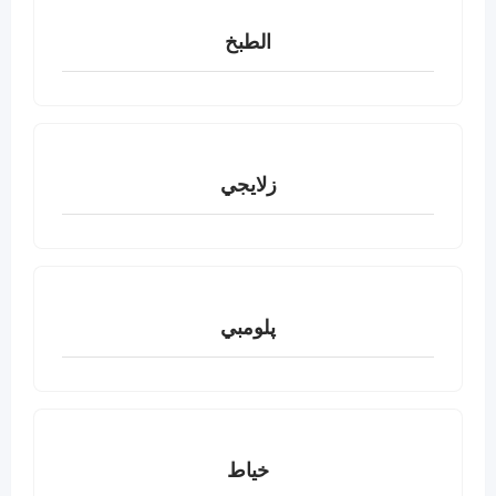
الطبخ
زلايجي
پلومبي
خياط