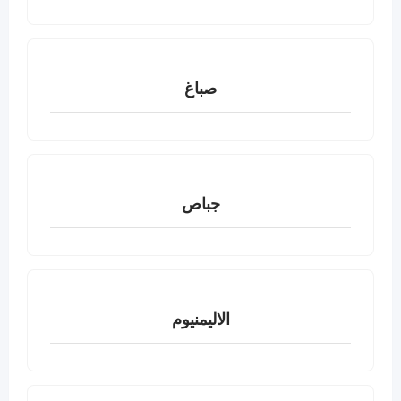
صباغ
جباص
الاليمنيوم