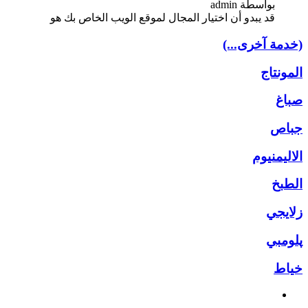
بواسطة admin
قد يبدو أن اختيار المجال لموقع الويب الخاص بك هو
(خدمة آخرى...)
المونتاج
صباغ
جباص
الاليمنيوم
الطبخ
زلايجي
پلومبي
خياط