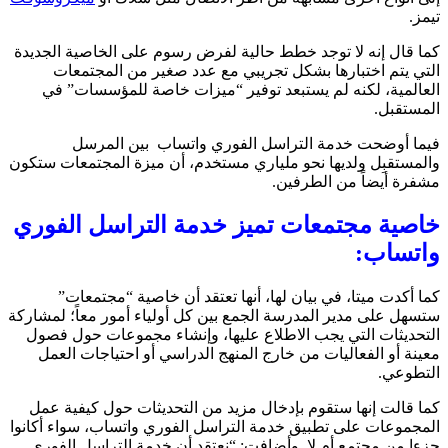
تيمز.
كما قال إنه لا توجد خطط حالية لفرض رسوم على الخاصية الجديدة
التي يتم اختبارها بشكل تجريبي مع عدد صغير من المجتمعات
العالمية، لكنه لم يستبعد توفير “ميزات خاصة للمؤسسات” في
المستقبل.
فيما أوضحت خدمة التراسل الفوري واتساب بين المرسل
والمستقبِل ولديها نحو ملياري مستخدم، أن ميزة المجتمعات ستكون
مشفرة أيضاً من الطرفين.
خاصية مجتمعات تميز خدمة التراسل الفوري
واتساب:
كما أكدت ميتا، في بيان لها، أنها تعتقد أن خاصية “مجتمعات”
ستسهل على مدير المدرسة الجمع بين كل أولياء أمور معاً؛ لمشاركة
التحديثات التي يجب الاطلاع عليها، وإنشاء مجموعات حول فصول
معينة أو الفعاليات من خارج المنهج الدراسي أو احتياجات العمل
التطوعي.
كما قالت إنها ستقوم بإدخال مزيد من التحديثات حول كيفية عمل
المجموعات على تطبيق خدمة التراسل الفوري واتساب، سواء أكانوا
جزءا من مجتمع أم لا. وأضافت: “نعتقد أن خدمة التراسل الفوري