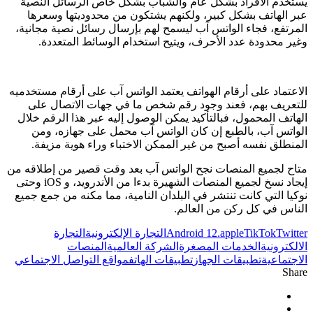
يستخدم الأفراد بشكل عام والشباب بشكل خاص الرسائل النصية
عبر الهاتف بشكل كبير، ولكنهم يشتكون من محدوديتها وسعرها
المرتفع، فجاء الواتس آب ليسمح لهم بإرسال رسائل نصية مجانية،
وغير محدودة عدد الأحرف، ويتيح استخدام الوسائط المتعددة.
الاعتماد على أرقام الهواتف يعتمد الواتس آب على أرقام مستخدميه
للتعريف بهم، فعند وجود رقم شخص ما في جهات الاتصال على
الهاتف المحمول، فبالتأكيد يمكن الوصول إليه عبر هذا الرقم خلال
الواتس آب، بالطبع إن كان الواتس آب محمل على جهازه، ومن
المنطلق نفسه أصبح من غير الممكن الاختباء وراء هوية مزيفة.
متاح لجميع المنصات نجح الواتس آب بعد وقت قصير من إطلاقه من
إيجاد نسخ لجميع المنصات الشهيرة بدءا من الأندرويد، و iOS وحتى
نوكيا التي كانت تنتشر في البلدان النامية، مما مكنه من جمع جميع
الناس في كل ركن من العالم.
Twitter
TikTok
apple
Android 12.
التجارة الإلكترونية
التجارة
الالكترونية
الخدمات المصغرة
الشركة العالمية
المنصات
الاجتماعية
تطبيقات الجهاز
تطبيقات الهاتف
مواقع التواصل الاجتماعي
Share