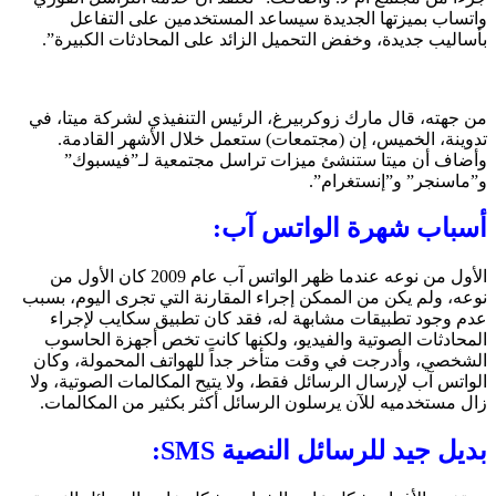
واتساب بميزتها الجديدة سيساعد المستخدمين على التفاعل
بأساليب جديدة، وخفض التحميل الزائد على المحادثات الكبيرة”.
من جهته، قال مارك زوكربيرغ، الرئيس التنفيذي لشركة ميتا، في
تدوينة، الخميس، إن (مجتمعات) ستعمل خلال الأشهر القادمة.
وأضاف أن ميتا ستنشئ ميزات تراسل مجتمعية لـ”فيسبوك”
و”ماسنجر” و”إنستغرام”.
أسباب شهرة الواتس آب:
الأول من نوعه عندما ظهر الواتس آب عام 2009 كان الأول من
نوعه، ولم يكن من الممكن إجراء المقارنة التي تجرى اليوم، بسبب
عدم وجود تطبيقات مشابهة له، فقد كان تطبيق سكايب لإجراء
المحادثات الصوتية والفيديو، ولكنها كانت تخص أجهزة الحاسوب
الشخصي، وأدرجت في وقت متأخر جداً للهواتف المحمولة، وكان
الواتس آب لإرسال الرسائل فقط، ولا يتيح المكالمات الصوتية، ولا
زال مستخدميه للآن يرسلون الرسائل أكثر بكثير من المكالمات.
بديل جيد للرسائل النصية SMS: