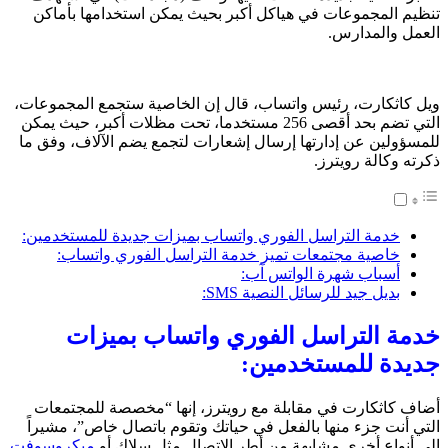
تنظيم المجموعات في هياكل أكبر بحيث يمكن استخدامها بأماكن
العمل والمدارس.
ويل كاثكارت، رئيس واتساب، قال إن الخاصية ستجمع المجموعات،
التي تضم بحد أقصى 256 مستخدما، تحت مظلات أكبر، حيث يمكن
للمسؤولين عن إدارتها إرسال إشعارات لتجمع يضم الآلاف، وفق ما
ذكرته وكالة رويترز.
خدمة التراسل الفوري واتساب بميزات جديدة للمستخدمين:
خاصية مجتمعات تميز خدمة التراسل الفوري واتساب:
أسباب شهرة الواتس آب:
بديل جيد للرسائل النصية SMS:
خدمة التراسل الفوري واتساب بميزات
جديدة للمستخدمين:
أضاف كاثكارت في مقابلة مع رويترز، إنها “مخصصة للمجتمعات
التي أنت جزء منها بالفعل في حياتك وتقوم باتصال خاص”، مشيراً
إلى أنواع أخرى مشابهة من أطر الاتصال مثل سلاك أو
ميكروسوفت