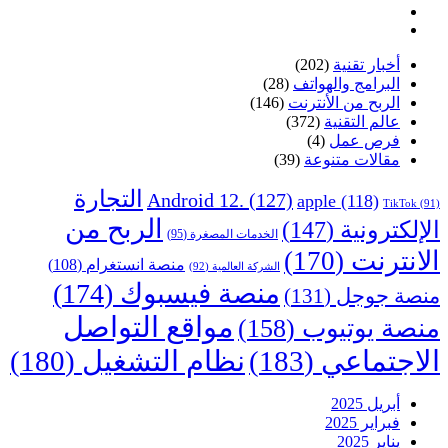
أخبار تقنية
(202)
البرامج والهواتف
(28)
الربح من الأنترنت
(146)
عالم التقنية
(372)
فرص عمل
(4)
مقالات متنوعة
(39)
التجارة
Android 12.
(127)
apple
(118)
TikTok
(91)
الربح من
الإلكترونية
(147)
الخدمات المصغرة
(95)
الانترنت
(170)
منصة انستغرام
(108)
الشركة العالمية
(92)
منصة فيسبوك
(174)
منصة جوجل
(131)
مواقع التواصل
منصة يوتيوب
(158)
الاجتماعي
(183)
نظام التشغيل
(180)
أبريل 2025
فبراير 2025
يناير 2025