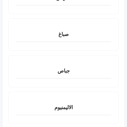
صباغ
جباص
الاليمنيوم