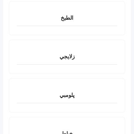
الطبخ
زلايجي
پلومبي
خياط