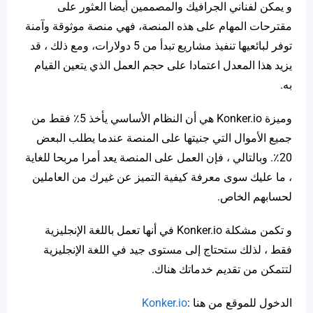
و يمكن لفناني الجرافيك والمصممين أيضا العثور على
مقترحات المهام على هذه المنصة، فهي منصة موثوقة وآمنة
توفر لبائعيها تنفيذ مشاريع تبدأ من 5 دولارات، ومع ذلك ، قد
يزيد هذا المعدل اعتمادا على حجم العمل الذي يتعين القيام
به.
وميزة Konker.io هي أن النظام الأساسي يأخذ 5٪ فقط من
جميع الأموال التي جنيتها على المنصة عندما يطلب البعض
20٪. وبالتالي ، فإن العمل على المنصة يعد أمرا مربحا للغاية
، ما عليك سوى معرفة كيفية التميز عن غيرك من العاملين
لحسابهم الخاص.
و تكمن مشكلة Konker.io في أنها تعمل باللغة الإنجليزية
فقط ، لذلك ستحتاج إلى مستوى جيد في اللغة الإنجليزية
لتتمكن من تقديم خدماتك هناك.
الدخول للموقع من هنا :
Konker.io