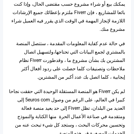
يمكنك بيع أو شراء مشروع حسب مقتضى الحال، وإذا كنت
بائعا للمشاريع ، فإن Fiverr ملتزم بإعطائك جميع الإرشادات
اللازمة لإنجاز المهمة في الوقت الذي يقرر فيه العميل شراء
مشروع منك.
في حالة عدم كفاية المعلومات المقدمة ، ستتصل المنصة
بالمشتري لجمع البيانات التي تحتاجها،ولتسهيل اتصال
المشترين بك بشأن مشروع ما ، وقدطورت Fiverr نظام
ملاحظات وتصنيفات كلما حصلت على ردود أفعال أكثر
إيجابية ، كلما اتصل بك عدد أكبر من المشترين.
لم يكن Fiverr هو المنصة المستقلة الوحيدة التي حققت نجاحا
كبيرا في العالم، على الرغم من وصول 5euros com إلى
العديد من البلدان، تظل Fiverr إلى حد بعيد منصة فعالة
ومتقدمة في صناعة الأعمال الحرة منها الكتابة والنموذج
وتحسين محركات البحث ، وستجد كل شيء تبحث عنه من
الخدمات المصغرة في هذه المنصة.