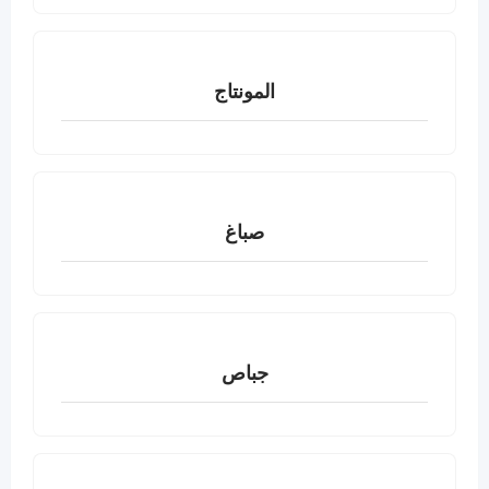
المونتاج
صباغ
جباص