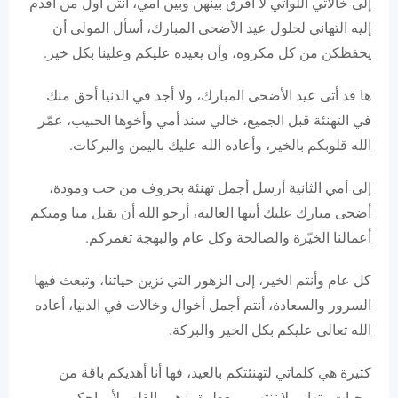
إلى خالاتي اللواتي لا أفرق بينهن وبين أمي، أنتن أول من أقدم
إليه التهاني لحلول عيد الأضحى المبارك، أسأل المولى أن
يحفظكن من كل مكروه، وأن يعيده عليكم وعلينا بكل خير.
ها قد أتى عيد الأضحى المبارك، ولا أجد في الدنيا أحق منك
في التهنئة قبل الجميع، خالي سند أمي وأخوها الحبيب، عمّر
الله قلوبكم بالخير، وأعاده الله عليك باليمن والبركات.
إلى أمي الثانية أرسل أجمل تهنئة بحروف من حب ومودة،
أضحى مبارك عليك أيتها الغالية، أرجو الله أن يقبل منا ومنكم
أعمالنا الخيّرة والصالحة وكل عام والبهجة تغمركم.
كل عام وأنتم الخير، إلى الزهور التي تزين حياتنا، وتبعث فيها
السرور والسعادة، أنتم أجمل أخوال وخالات في الدنيا، أعاده
الله تعالى عليكم بكل الخير والبركة.
كثيرة هي كلماتي لتهنئتكم بالعيد، فها أنا أهديكم باقة من
محبات وتهاني لا تنتهي، معطرة بزهور القلب لأرواحكم